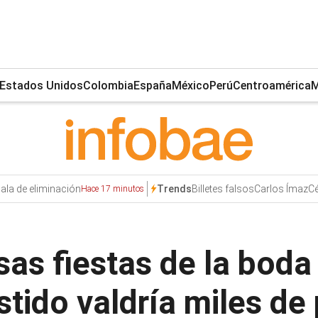
Estados Unidos
Colombia
España
México
Perú
Centroamérica
M
ala de eliminación
Billetes falsos
Carlos Ímaz
C
Trends
Hace 17 minutos
sas fiestas de la boda
stido valdría miles de