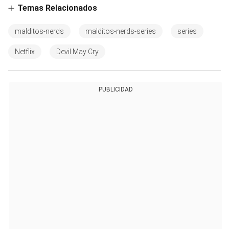
Temas Relacionados
malditos-nerds
malditos-nerds-series
series
Netflix
Devil May Cry
PUBLICIDAD