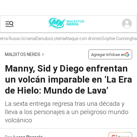
a Rusia Ucrania
Danubio
Lotería
Ataque con drones
Sophie Cunningham
MALDITOS NERDS
Agregar Infobae en
Manny, Sid y Diego enfrentan
un volcán imparable en ‘La Era
de Hielo: Mundo de Lava’
La sexta entrega regresa tras una década y
lleva a los personajes a un peligroso mundo
volcánico