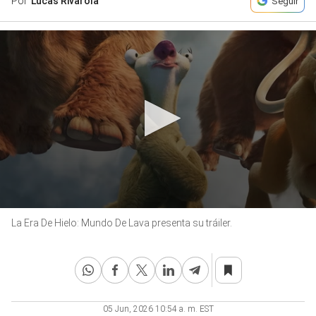
Por
Lucas Rivarola
Seguir
0
La Era De Hielo: Mundo De Lava presenta su tráiler.
seconds
of
1
minute,
4
seconds
05 Jun, 2026 10:54 a. m. EST