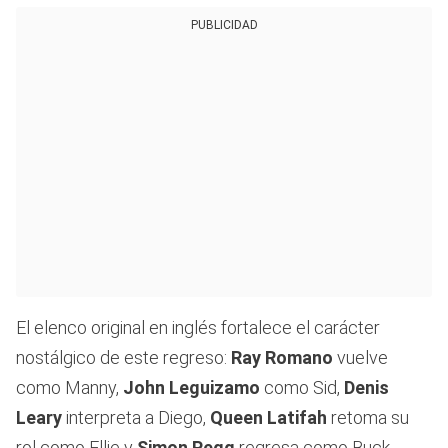
PUBLICIDAD
El elenco original en inglés fortalece el carácter
nostálgico de este regreso:
Ray Romano
vuelve
como Manny,
John Leguizamo
como Sid,
Denis
Leary
interpreta a Diego,
Queen Latifah
retoma su
rol como Ellie y
Simon Pegg
regresa como Buck.