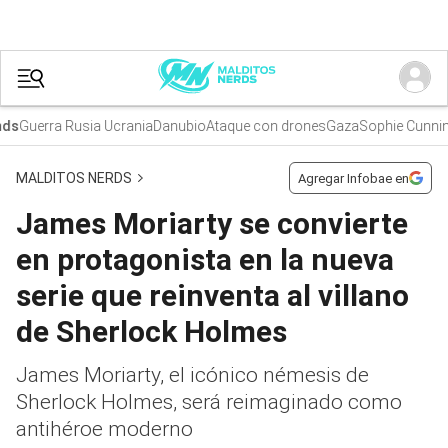
Guerra Rusia Ucrania
Danubio
Ataque con drones
Gaza
Sophie Cunnin
s
MALDITOS NERDS
Agregar Infobae en
James Moriarty se convierte
en protagonista en la nueva
serie que reinventa al villano
de Sherlock Holmes
James Moriarty, el icónico némesis de
Sherlock Holmes, será reimaginado como
antihéroe moderno