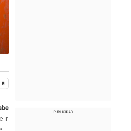
abe
PUBLICIDAD
 ir
e