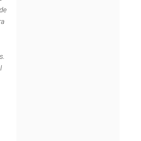
 de
ra
,
s.
l