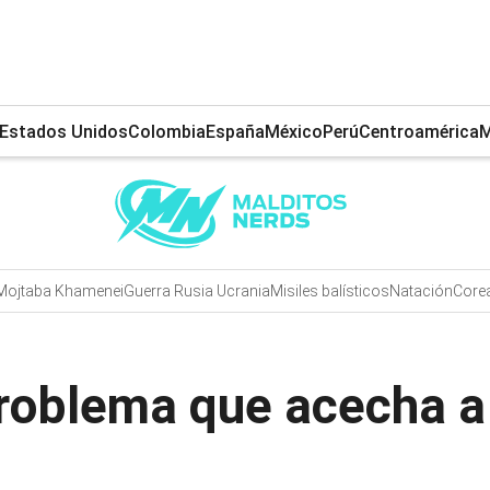
Estados Unidos
Colombia
España
México
Perú
Centroamérica
M
Mojtaba Khamenei
Guerra Rusia Ucrania
Misiles balísticos
Natación
Corea
problema que acecha a 