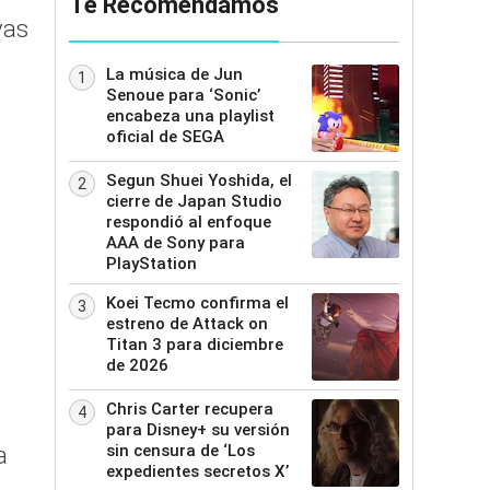
Te Recomendamos
vas
La música de Jun
1
Senoue para ‘Sonic’
encabeza una playlist
oficial de SEGA
Segun Shuei Yoshida, el
2
cierre de Japan Studio
respondió al enfoque
AAA de Sony para
PlayStation
Koei Tecmo confirma el
3
estreno de Attack on
Titan 3 para diciembre
de 2026
Chris Carter recupera
4
para Disney+ su versión
sin censura de ‘Los
a
expedientes secretos X’