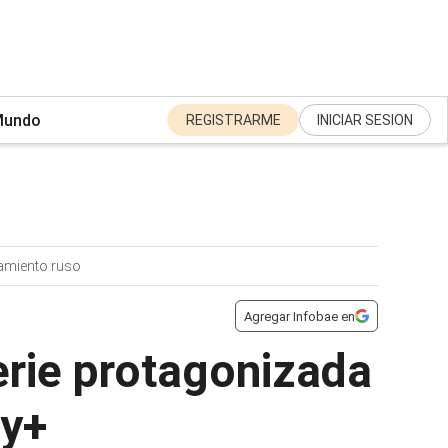
undo
REGISTRARME
INICIAR SESION
amiento ruso
Agregar Infobae en
serie protagonizada
ey+