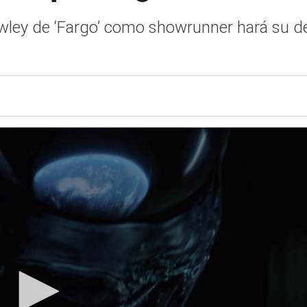
wley de ‘Fargo’ como showrunner hará su de