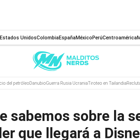
Estados Unidos
Colombia
España
México
Perú
Centroamérica
M
cio del petróleo
Danubio
Guerra Rusia Ucrania
Tiroteo en Tailandia
Reclut
 que sabemos sobre la 
er que llegará a Disn