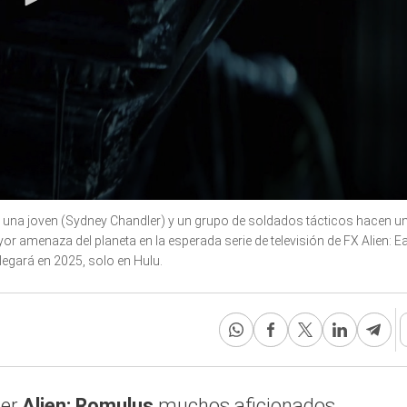
a, una joven (Sydney Chandler) y un grupo de soldados tácticos hacen u
r amenaza del planeta en la esperada serie de televisión de FX Alien: E
llegará en 2025, solo en Hulu.
ser
Alien: Romulus
muchos aficionados