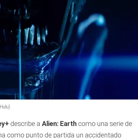
Hulu)
ey+
describe a
Alien: Earth
como una serie de
 toma como punto de partida un accidentado