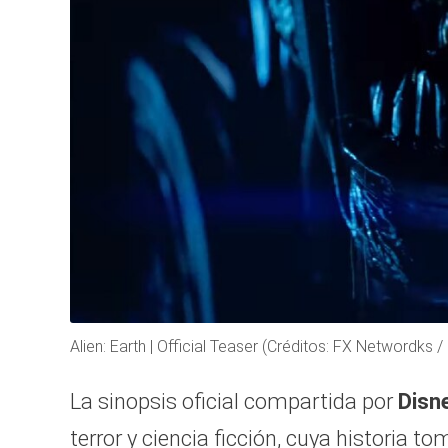
Alien: Earth | Official Teaser (Créditos: FX Networdks / 
La sinopsis oficial compartida por
Disn
terror y ciencia ficción, cuya historia