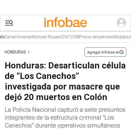
Daniel Kinahan
Mohsen Rezaei
CENTCOM
Precio del petróleo
Mojtaba Kh
HONDURAS
Agregar Infobae en
Honduras: Desarticulan célula
de “Los Canechos”
investigada por masacre que
dejó 20 muertos en Colón
La Policía Nacional capturó a siete presuntos
integrantes de la estructura criminal “Los
Canechos” durante operativos simultáneos