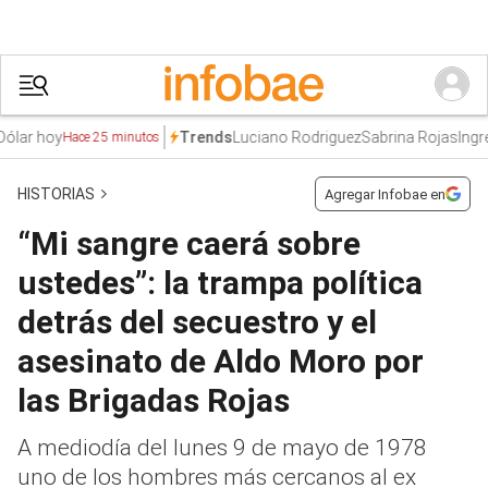
ar hoy
Luciano Rodriguez
Sabrina Rojas
Ingres
Trends
Hace 25 minutos
HISTORIAS
Agregar Infobae en
“Mi sangre caerá sobre
ustedes”: la trampa política
detrás del secuestro y el
asesinato de Aldo Moro por
las Brigadas Rojas
A mediodía del lunes 9 de mayo de 1978
uno de los hombres más cercanos al ex