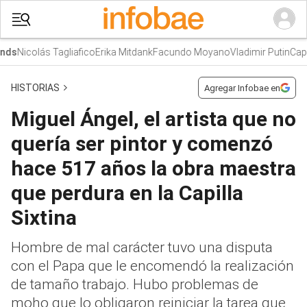
Nicolás Tagliafico
Erika Mitdank
Facundo Moyano
Vladimir Putin
Caput
ds
HISTORIAS
Agregar Infobae en
Miguel Ángel, el artista que no
quería ser pintor y comenzó
hace 517 años la obra maestra
que perdura en la Capilla
Sixtina
Hombre de mal carácter tuvo una disputa
con el Papa que le encomendó la realización
de tamaño trabajo. Hubo problemas de
moho que lo obligaron reiniciar la tarea que