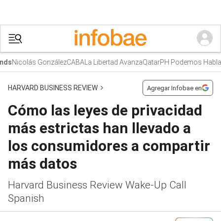
Nicolás González
CABA
La Libertad Avanza
Qatar
PH Podemos Hablar
ds
HARVARD BUSINESS REVIEW
Agregar Infobae en
Cómo las leyes de privacidad
más estrictas han llevado a
los consumidores a compartir
más datos
Harvard Business Review Wake-Up Call
Spanish