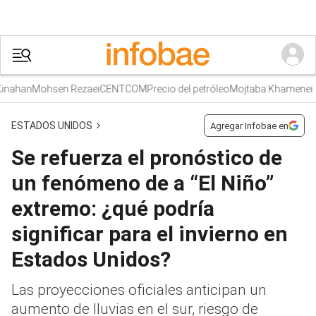
nahan
Mohsen Rezaei
CENTCOM
Precio del petróleo
Mojtaba Khamenei
ESTADOS UNIDOS
Agregar Infobae en
Se refuerza el pronóstico de
un fenómeno de a “El Niño”
extremo: ¿qué podría
significar para el invierno en
Estados Unidos?
Las proyecciones oficiales anticipan un
aumento de lluvias en el sur, riesgo de