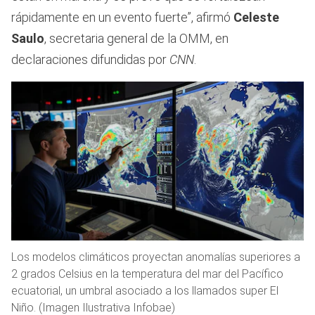
rápidamente en un evento fuerte”, afirmó
Celeste
Saulo
, secretaria general de la OMM, en
declaraciones difundidas por
CNN
.
Los modelos climáticos proyectan anomalías superiores a
2 grados Celsius en la temperatura del mar del Pacífico
ecuatorial, un umbral asociado a los llamados super El
Niño. (Imagen Ilustrativa Infobae)