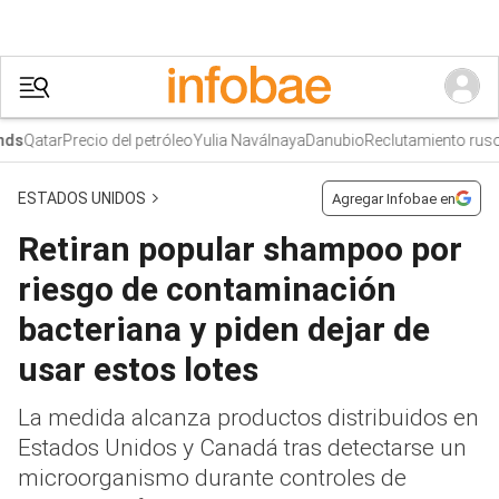
Qatar
Precio del petróleo
Yulia Naválnaya
Danubio
Reclutamiento ruso
s
ESTADOS UNIDOS
Agregar Infobae en
Retiran popular shampoo por
riesgo de contaminación
bacteriana y piden dejar de
usar estos lotes
La medida alcanza productos distribuidos en
Estados Unidos y Canadá tras detectarse un
microorganismo durante controles de