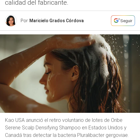
calidad del fabricante.
Por
Maricielo Grados Córdova
Seguir
Kao USA anunció el retiro voluntario de lotes de Oribe
Serene Scalp Densifying Shampoo en Estados Unidos y
Canadá tras detectar la bacteria Pluralibacter gergoviae.