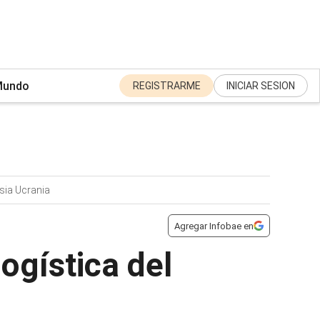
undo
REGISTRARME
INICIAR SESION
sia Ucrania
Agregar Infobae en
ogística del