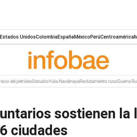
Estados Unidos
Colombia
España
México
Perú
Centroamérica
M
recio del petróleo
Danubio
Yulia Naválnaya
Reclutamiento ruso
Guerra Ru
ntarios sostienen la l
6 ciudades