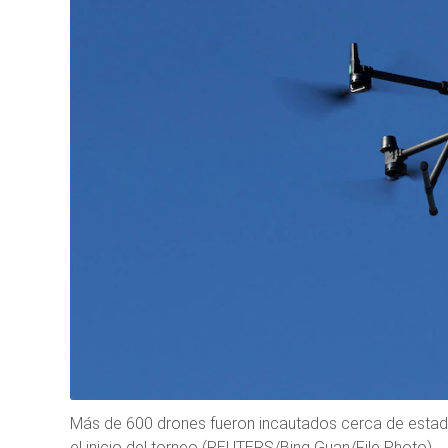
Más de 600 drones fueron incautados cerca de estad
el inicio del torneo (REUTERS/Bing Guan/File Photo)