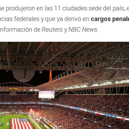
e produjeron en las 11 ciudades sede del país, 
ncias federales y que ya derivó en
cargos penal
 información de
Reuters
y
NBC News
.