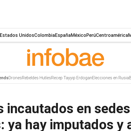
Estados Unidos
Colombia
España
México
Perú
Centroamérica
M
Drones
Rebeldes Hutíes
Recep Tayyip Erdogan
Elecciones en Rusia
B
ends
 incautados en sedes
: ya hay imputados y