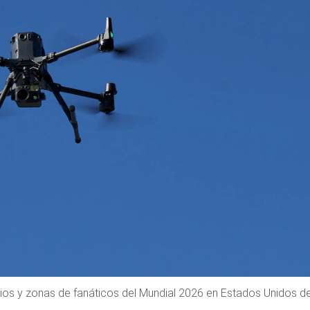
ios y zonas de fanáticos del Mundial 2026 en Estados Unidos d