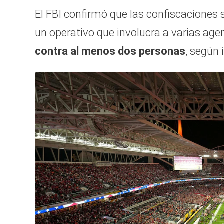
El FBI confirmó que las confiscaciones s
un operativo que involucra a varias age
contra al menos dos personas
, según