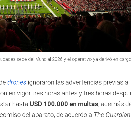
iudades sede del Mundial 2026 y el operativo ya derivó en carg
 de
drones
ignoraron las advertencias previas al
ron en vigor tres horas antes y tres horas despu
ostar hasta
USD 100.000 en multas
, además d
decomiso del aparato, de acuerdo a
The Guardian