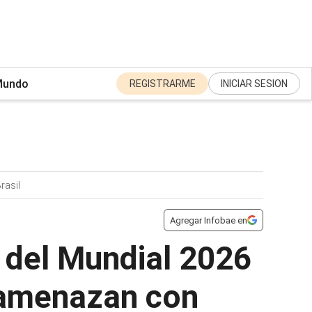
undo
REGISTRARME
INICIAR SESION
rasil
Agregar Infobae en
 del Mundial 2026
 amenazan con