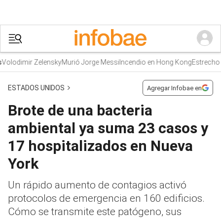
lodimir Zelensky
Murió Jorge Messi
Incendio en Hong Kong
Estrecho de
ESTADOS UNIDOS
Agregar Infobae en
Brote de una bacteria
ambiental ya suma 23 casos y
17 hospitalizados en Nueva
York
Un rápido aumento de contagios activó
protocolos de emergencia en 160 edificios.
Cómo se transmite este patógeno, sus