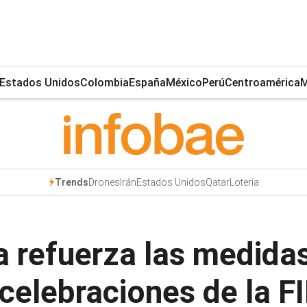
Estados Unidos
Colombia
España
México
Perú
Centroamérica
M
Drones
Irán
Estados Unidos
Qatar
Lotería
Trends
a refuerza las medida
celebraciones de la FI