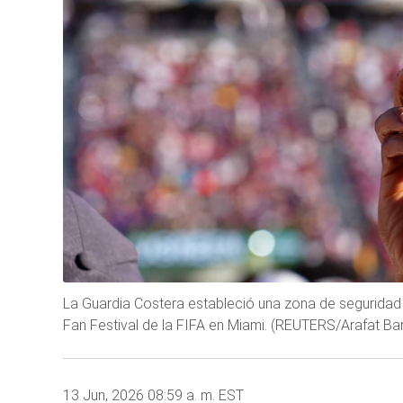
La Guardia Costera estableció una zona de seguridad en
Fan Festival de la FIFA en Miami. (REUTERS/Arafat Ba
13 Jun, 2026 08:59 a. m. EST