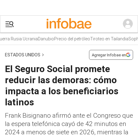
ra Rusia Ucrania
Danubio
Precio del petróleo
Tiroteo en Tailandia
Sophie
ESTADOS UNIDOS
Agregar Infobae en
El Seguro Social promete
reducir las demoras: cómo
impacta a los beneficiarios
latinos
Frank Bisignano afirmó ante el Congreso que
la espera telefónica cayó de 42 minutos en
2024 a menos de siete en 2026, mientras la