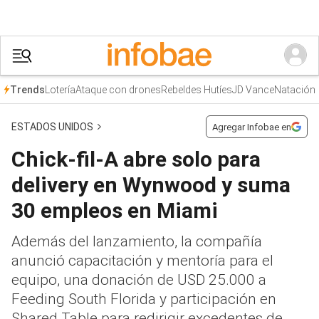
Lotería
Ataque con drones
Rebeldes Hutíes
JD Vance
Natación
Trends
ESTADOS UNIDOS
Agregar Infobae en
Chick-fil-A abre solo para
delivery en Wynwood y suma
30 empleos en Miami
Además del lanzamiento, la compañía
anunció capacitación y mentoría para el
equipo, una donación de USD 25.000 a
Feeding South Florida y participación en
Shared Table para redirigir excedentes de