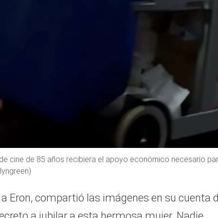
de cine de 85 años recibiera el apoyo económico necesario pa
lyngreen)
 a Eron, compartió las imágenes en su cuenta 
creto a jubilar a esta hermosa mujer. Nadie