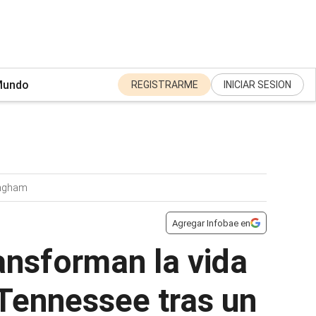
undo
REGISTRARME
INICIAR SESION
ingham
Agregar Infobae en
ansforman la vida
Tennessee tras un