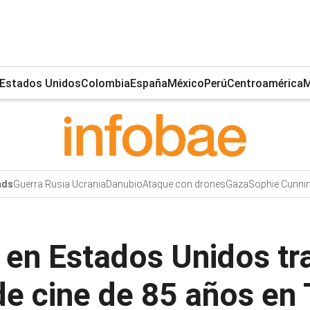
Estados Unidos
Colombia
España
México
Perú
Centroamérica
M
Guerra Rusia Ucrania
Danubio
Ataque con drones
Gaza
Sophie Cunn
nds
 en Estados Unidos tr
e cine de 85 años en 