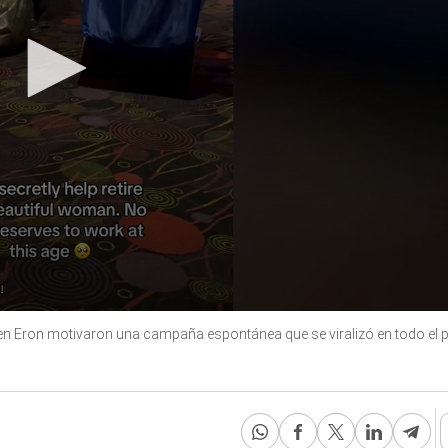
len Eron motivaron una campaña espontánea que se viralizó en todo el 