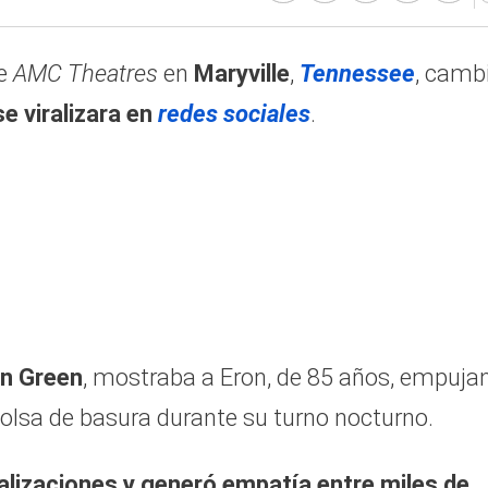
de
AMC Theatres
en
Maryville
,
Tennessee
, camb
se viralizara en
redes sociales
.
n Green
, mostraba a Eron, de 85 años, empuja
bolsa de basura durante su turno nocturno.
alizaciones
y generó empatía entre miles de