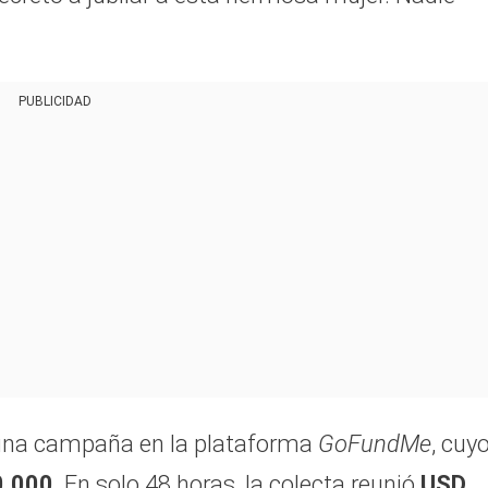
PUBLICIDAD
 una campaña en la plataforma
GoFundMe
, cuy
0.000
. En solo 48 horas, la colecta reunió
USD