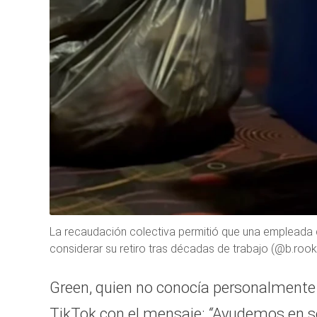
La recaudación colectiva permitió que una empleada 
considerar su retiro tras décadas de trabajo (@b.rook
Green, quien no conocía personalmente
TikTok con el mensaje:
“
Ayudemos en se