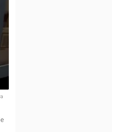
ra
de