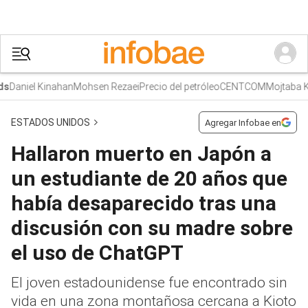
Daniel Kinahan
Mohsen Rezaei
Precio del petróleo
CENTCOM
Mojtaba Kh
ESTADOS UNIDOS
Agregar Infobae en
Hallaron muerto en Japón a
un estudiante de 20 años que
había desaparecido tras una
discusión con su madre sobre
el uso de ChatGPT
El joven estadounidense fue encontrado sin
vida en una zona montañosa cercana a Kioto