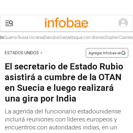
Guerra Rusia Ucrania
Danubio
Gaza
Ataque con drones
Sophie Cunning
ESTADOS UNIDOS
Agregar Infobae en
El secretario de Estado Rubio
asistirá a cumbre de la OTAN
en Suecia e luego realizará
una gira por India
La agenda del funcionario estadounidense
incluirá reuniones con líderes europeos y
encuentros con autoridades indias, en un