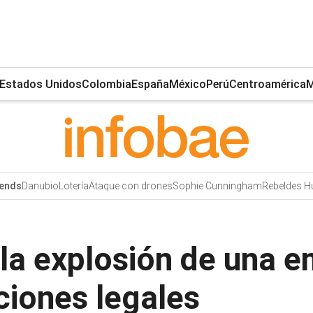
Estados Unidos
Colombia
España
México
Perú
Centroamérica
M
Danubio
Lotería
Ataque con drones
Sophie Cunningham
Rebeldes H
ends
 la explosión de una 
ciones legales