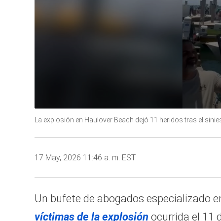
0
seconds
La explosión en Haulover Beach dejó 11 heridos tras el si
of
35
seconds
Volume
90%
17 May, 2026 11:46 a. m. EST
Un bufete de abogados especializado en
víctimas de la explosión
ocurrida el 11 