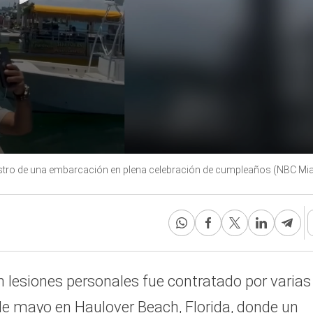
niestro de una embarcación en plena celebración de cumpleaños (NBC Mi
 lesiones personales fue contratado por varias
de mayo en Haulover Beach, Florida, donde un