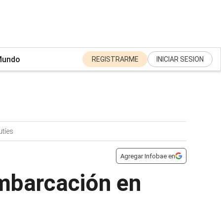
undo
REGISTRARME
INICIAR SESION
utíes
Agregar Infobae en
embarcación en