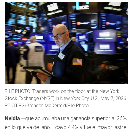
FILE PHOTO: Traders work on the floor at the New York
Stock Exchange (NYSE) in New York City, U.S., May 7, 2026.
REUTERS/Brendan McDermid/File Photo
Nvidia
—que acumulaba una ganancia superior al 26%
en lo que va del año— cayó 4,4% y fue el mayor lastre