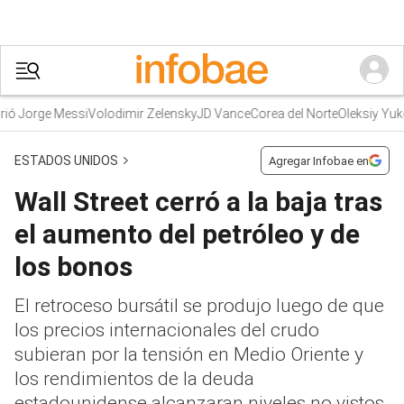
 Jorge Messi
Volodimir Zelensky
JD Vance
Corea del Norte
Oleksiy Yukov
ESTADOS UNIDOS
Agregar Infobae en
Wall Street cerró a la baja tras
el aumento del petróleo y de
los bonos
El retroceso bursátil se produjo luego de que
los precios internacionales del crudo
subieran por la tensión en Medio Oriente y
los rendimientos de la deuda
estadounidense alcanzaran niveles no vistos