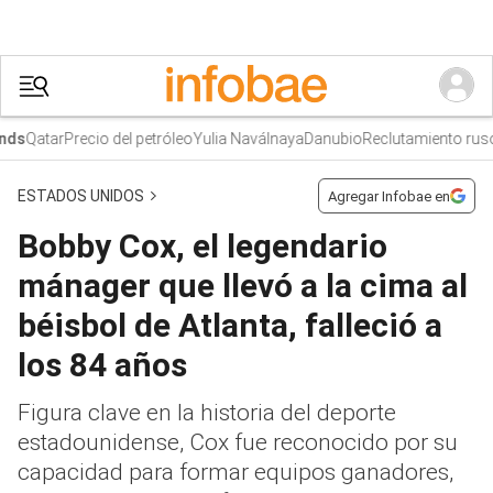
Qatar
Precio del petróleo
Yulia Naválnaya
Danubio
Reclutamiento ruso
s
ESTADOS UNIDOS
Agregar Infobae en
Bobby Cox, el legendario
mánager que llevó a la cima al
béisbol de Atlanta, falleció a
los 84 años
Figura clave en la historia del deporte
estadounidense, Cox fue reconocido por su
capacidad para formar equipos ganadores,