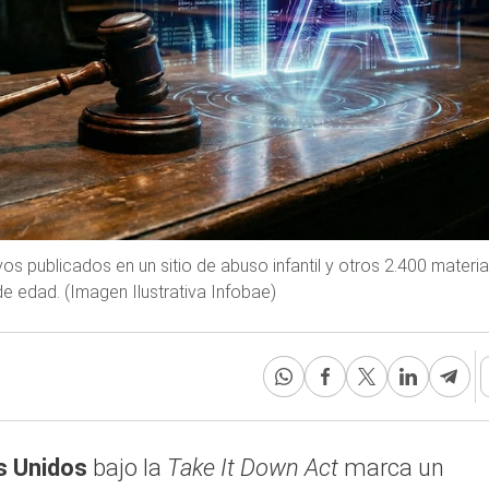
os publicados en un sitio de abuso infantil y otros 2.400 materia
e edad. (Imagen Ilustrativa Infobae)
s Unidos
bajo la
Take It Down Act
marca un