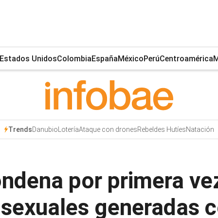
Estados Unidos
Colombia
España
México
Perú
Centroamérica
M
Danubio
Lotería
Ataque con drones
Rebeldes Hutíes
Natación
Trends
ndena por primera ve
 sexuales generadas c