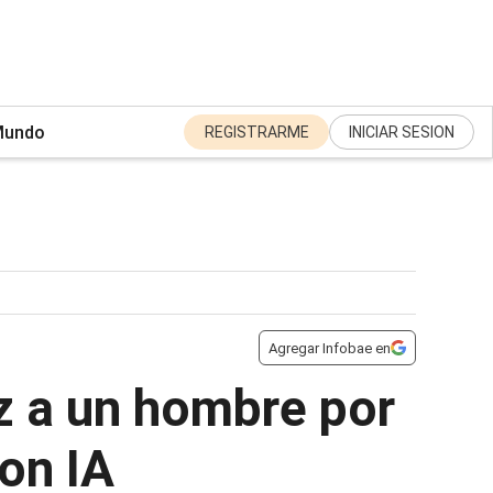
undo
REGISTRARME
INICIAR SESION
Agregar Infobae en
z a un hombre por
on IA