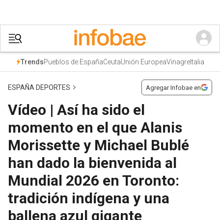
Pueblos de España
Ceuta
Unión Europea
Vinagre
Italia
Trends
ESPAÑA DEPORTES
Agregar Infobae en
Vídeo | Así ha sido el
momento en el que Alanis
Morissette y Michael Bublé
han dado la bienvenida al
Mundial 2026 en Toronto:
tradición indígena y una
ballena azul gigante