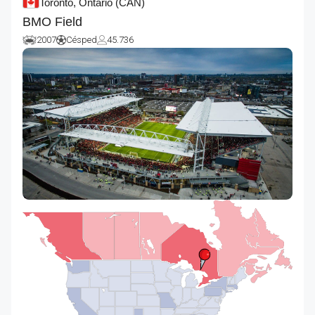
Toronto, Ontario
(CAN)
BMO Field
2007
Césped
45.736