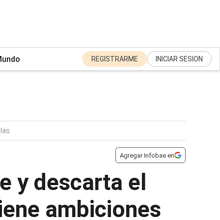
undo
REGISTRARME
INICIAR SESION
las
Agregar Infobae en
e y descarta el
tiene ambiciones