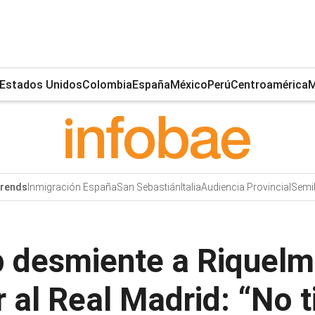
Estados Unidos
Colombia
España
México
Perú
Centroamérica
M
Inmigración España
San Sebastián
Italia
Audiencia Provincial
Semil
rends
p desmiente a Riquelm
r al Real Madrid: “No 