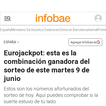
paña
Ministerio De Asuntos Exteriores
Clima en Barcelona
Aemet
Primitiv
ESPAÑA
Agregar Infobae en
Eurojackpot: esta es la
combinación ganadora del
sorteo de este martes 9 de
junio
Estos son los números afortunados del
sorteo de hoy. Aquí puedes comprobar si la
suerte estuvo de tu lado