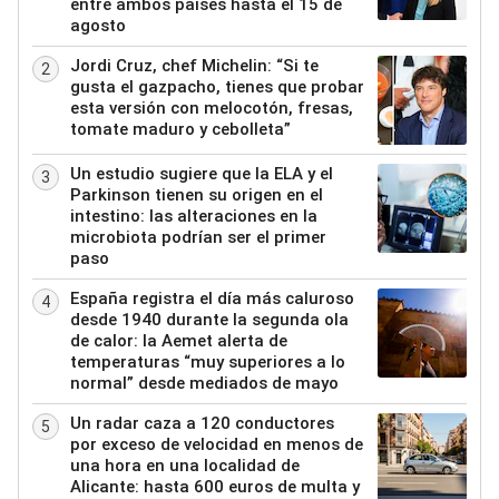
entre ambos países hasta el 15 de
agosto
Jordi Cruz, chef Michelin: “Si te
2
gusta el gazpacho, tienes que probar
esta versión con melocotón, fresas,
tomate maduro y cebolleta”
Un estudio sugiere que la ELA y el
3
Parkinson tienen su origen en el
intestino: las alteraciones en la
microbiota podrían ser el primer
paso
España registra el día más caluroso
4
desde 1940 durante la segunda ola
de calor: la Aemet alerta de
temperaturas “muy superiores a lo
normal” desde mediados de mayo
Un radar caza a 120 conductores
5
por exceso de velocidad en menos de
una hora en una localidad de
Alicante: hasta 600 euros de multa y