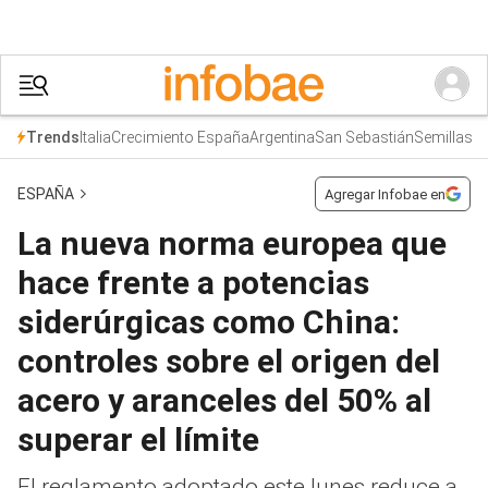
Italia
Crecimiento España
Argentina
San Sebastián
Semillas
Trends
ESPAÑA
Agregar Infobae en
La nueva norma europea que
hace frente a potencias
siderúrgicas como China:
controles sobre el origen del
acero y aranceles del 50% al
superar el límite
El reglamento adoptado este lunes reduce a