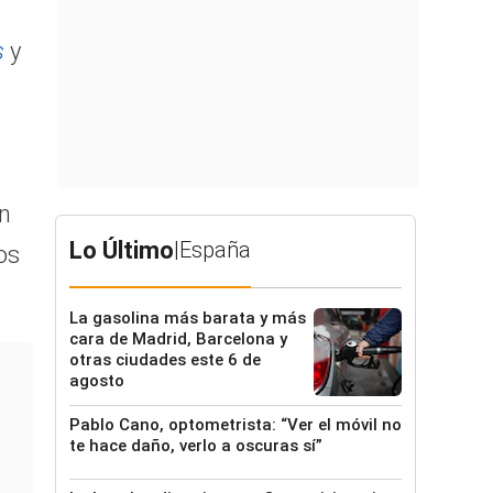
s
y
En
Lo Último
|
España
os
La gasolina más barata y más
cara de Madrid, Barcelona y
otras ciudades este 6 de
agosto
Pablo Cano, optometrista: “Ver el móvil no
te hace daño, verlo a oscuras sí”