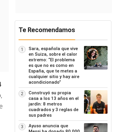
Te Recomendamos
Sara, española que vive
1
en Suiza, sobre el calor
extremo: “El problema
es que no es como en
España, que te metes a
cualquier sitio y hay aire
acondicionado”
4
Construyó su propia
2
,
casa a los 13 años en el
jardín: 8 metros
e
cuadrados y 3 reglas de
sus padres
Ayuso anuncia que
3
Messi ha donado 80.000