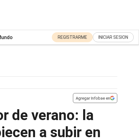
undo
REGISTRARME
INICIAR SESION
Agregar Infobae en
r de verano: la
ecen a subir en