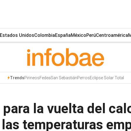
Estados Unidos
Colombia
España
México
Perú
Centroamérica
M
Pirineos
Fedea
San Sebastián
Perros
Eclipse Solar Total
Trends
para la vuelta del calo
las temperaturas empi