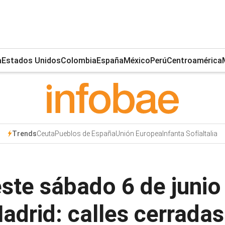
a
Estados Unidos
Colombia
España
México
Perú
Centroamérica
Ceuta
Pueblos de España
Unión Europea
Infanta Sofía
Italia
Trends
ste sábado 6 de junio p
drid: calles cerradas 