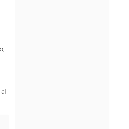
o,
 el