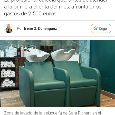
a la primera clienta del mes, afronta unos
gastos de 2.500 euros
Por
Irene G. Domínguez
Seguir
Zona de lavado de la peluquería de Sara Richart, en el