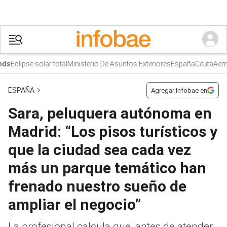
Eclipse solar total
Ministerio De Asuntos Exteriores
España
Ceuta
Aemet
s
ESPAÑA
Agregar Infobae en
Sara, peluquera autónoma en
Madrid: “Los pisos turísticos y
que la ciudad sea cada vez
más un parque temático han
frenado nuestro sueño de
ampliar el negocio”
La profesional calcula que, antes de atender