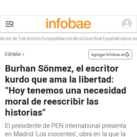
cito de Tierra
Unión Europea
Narcotráfico
Casa Real España
Eclipse solar
ESPAÑA
Agregar Infobae en
Burhan Sönmez, el escritor
kurdo que ama la libertad:
“Hoy tenemos una necesidad
moral de reescribir las
historias”
El presidente de PEN International presenta
en Madrid ‘Los inocentes’, obra en la que la