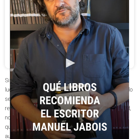
El periodista y escritor Manuel Jabois comparte sus
recomendaciones literarias. Descubre qué autor
cambió su forma de escribir, qué clásico considera
infravalorado y cuál no ha conseguido terminar.
Si se le pregunta por qué a sus 61 años sigue
luchando activamente por que los literatos del mundo
sean libres de hablar y conocerse entre sí, Sönmez
responde tajante: “Lo hago porque yo amo la libertad,
no por lo que yo viví”. Aparece entonces el vínculo
que une a la
asociación con España
, país al que el
autor ha viajado expresamente para la presentación