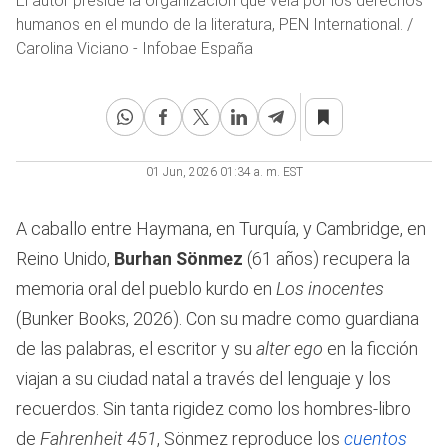
El autor preside la organización que vela por los derechos
humanos en el mundo de la literatura, PEN International. /
Carolina Viciano - Infobae España
01 Jun, 2026 01:34 a. m. EST
A caballo entre Haymana, en Turquía, y Cambridge, en
Reino Unido,
Burhan Sönmez
(61 años) recupera la
memoria oral del pueblo kurdo en
Los inocentes
(Bunker Books, 2026). Con su madre como guardiana
de las palabras, el escritor y su
alter ego
en la ficción
viajan a su ciudad natal a través del lenguaje y los
recuerdos. Sin tanta rigidez como los hombres-libro
de
Fahrenheit 451
, Sönmez reproduce los
cuentos