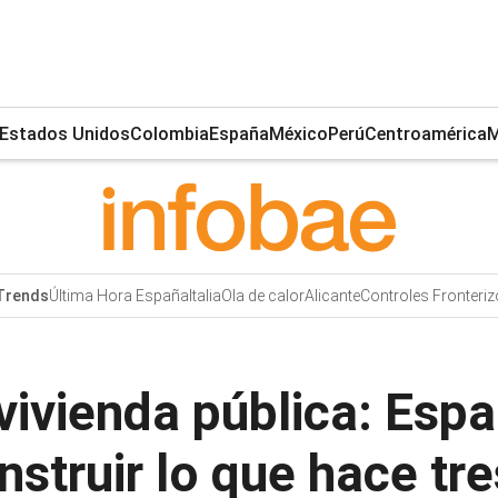
Estados Unidos
Colombia
España
México
Perú
Centroamérica
M
Última Hora España
Italia
Ola de calor
Alicante
Controles Fronteri
Trends
vivienda pública: Esp
nstruir lo que hace tr