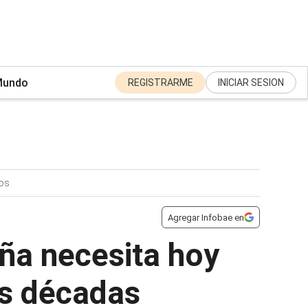
undo
REGISTRARME
INICIAR SESION
zos
Agregar Infobae en
aña necesita hoy
es décadas