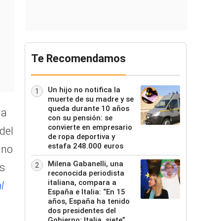
Te Recomendamos
Un hijo no notifica la
1
muerte de su madre y se
queda durante 10 años
la
con su pensión: se
convierte en empresario
del
de ropa deportiva y
estafa 248.000 euros
 no
Milena Gabanelli, una
2
os
reconocida periodista
italiana, compara a
l
España e Italia: “En 15
años, España ha tenido
dos presidentes del
Gobierno; Italia, siete”