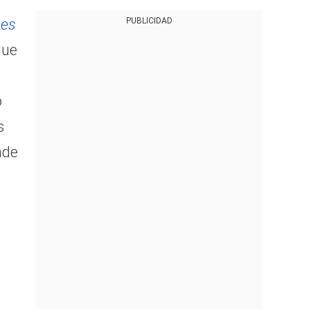
PUBLICIDAD
 es
que
o
s
nde