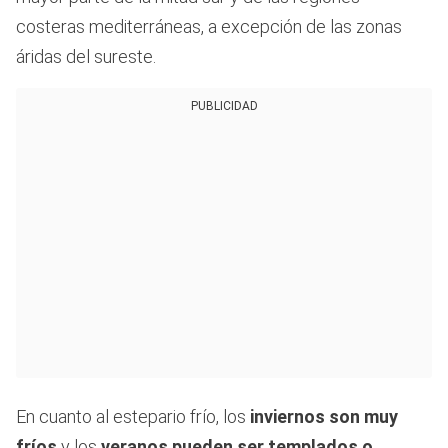
costeras mediterráneas, a excepción de las zonas
áridas del sureste.
PUBLICIDAD
En cuanto al estepario frío, los
inviernos son muy
fríos
y los
veranos pueden ser templados o