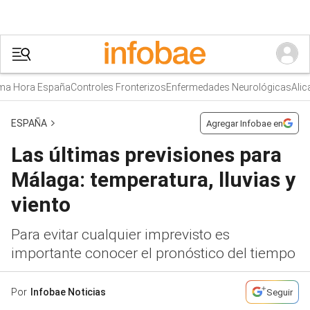
 Hora España
Controles Fronterizos
Enfermedades Neurológicas
Alicant
ESPAÑA
Agregar Infobae en
Las últimas previsiones para
Málaga: temperatura, lluvias y
viento
Para evitar cualquier imprevisto es
importante conocer el pronóstico del tiempo
Por
Infobae Noticias
Seguir