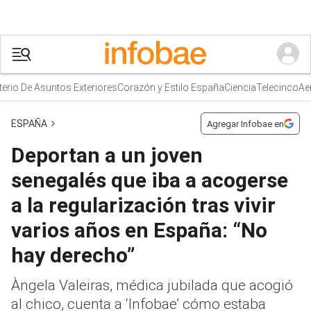
rio De Asuntos Exteriores
Corazón y Estilo España
Ciencia
Telecinco
Aeme
ESPAÑA
Agregar Infobae en
Deportan a un joven
senegalés que iba a acogerse
a la regularización tras vivir
varios años en España: “No
hay derecho”
Àngela Valeiras, médica jubilada que acogió
al chico, cuenta a ‘Infobae’ cómo estaba