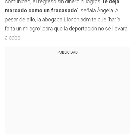
29
comunidad, el regreso sin dinero ni logros “
le deja
seconds
marcado como un fracasado
”, señala Àngela. A
pesar de ello, la abogada Llonch admite que “haría
falta un milagro” para que la deportación no se llevara
a cabo.
PUBLICIDAD