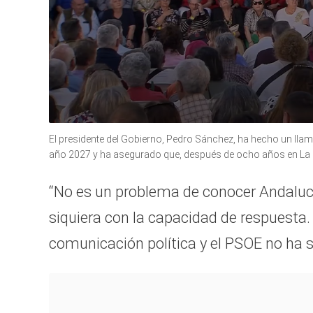
0
seconds
El presidente del Gobierno, Pedro Sánchez, ha hecho un llama
of
año 2027 y ha asegurado que, después de ocho años en La M
1
minute,
34
“No es un problema de conocer Andalucí
seconds
Volume
90%
siquiera con la capacidad de respuesta
comunicación política y el PSOE no ha 