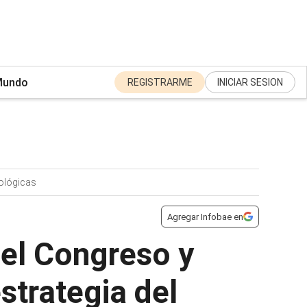
undo
REGISTRARME
INICIAR SESION
ológicas
Agregar Infobae en
 el Congreso y
estrategia del