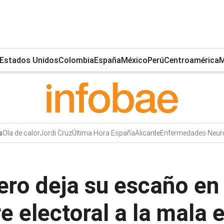
Estados Unidos
Colombia
España
México
Perú
Centroamérica
M
Ola de calor
Jordi Cruz
Última Hora España
Alicante
Enfermedades Neur
s
ro deja su escaño en
e electoral a la mala 