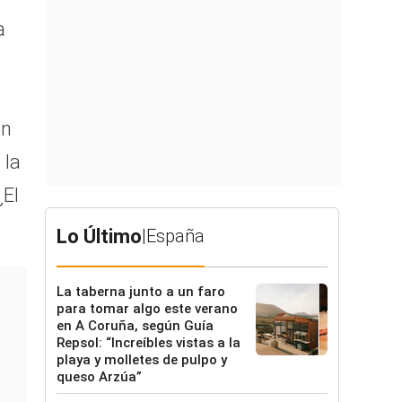
a
en
 la
¿El
Lo Último
|
España
La taberna junto a un faro
para tomar algo este verano
en A Coruña, según Guía
Repsol: “Increíbles vistas a la
playa y molletes de pulpo y
queso Arzúa”