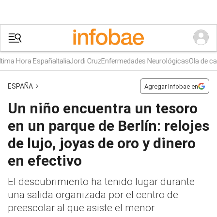
ima Hora España
Italia
Jordi Cruz
Enfermedades Neurológicas
Ola de calo
ESPAÑA
Agregar Infobae en
Un niño encuentra un tesoro
en un parque de Berlín: relojes
de lujo, joyas de oro y dinero
en efectivo
El descubrimiento ha tenido lugar durante
una salida organizada por el centro de
preescolar al que asiste el menor