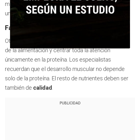
magras, pescado, huevos o frutos secos, dentro de
una dieta equilibrada.
Factores a tener en cuenta
Otro de los errores habituales es descuidar el resto
de la alimentación y centrar toda la atención
0
seconds
únicamente en la proteína. Los especialistas
of
40
recuerdan que el desarrollo muscular no depende
seconds
solo de la proteína. El resto de nutrientes deben ser
también de
calidad
.
PUBLICIDAD