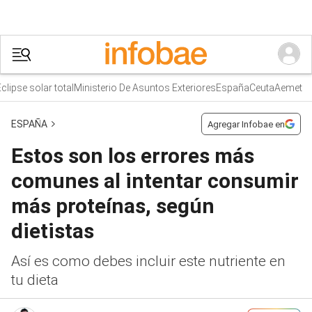
ipse solar total
Ministerio De Asuntos Exteriores
España
Ceuta
Aemet
ESPAÑA
Agregar Infobae en
Estos son los errores más
comunes al intentar consumir
más proteínas, según
dietistas
Así es como debes incluir este nutriente en
tu dieta