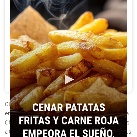
Una investigación de la Universidad de Granada
demuestra que cenar alimentos ricos en grasas, como
la carne roja y las patatas fritas, empeora
significativamente la calidad del sueño. Descubre
cómo tus hábitos nocturnos influyen en tu descanso.
Otro fallo habitual es concentrar casi toda la ingesta
en
suplementos
o productos procesados. La propia
OMS subraya la importancia de obtener las proteínas
a través de fuentes variadas como legumbres, carnes