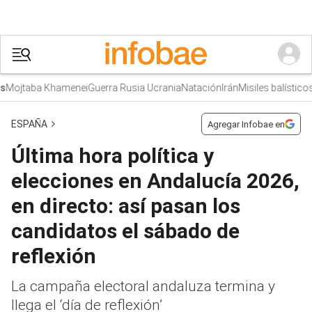
Mojtaba Khamenei
Guerra Rusia Ucrania
Natación
Irán
Misiles balísticos
s
ESPAÑA
Agregar Infobae en
Última hora política y
elecciones en Andalucía 2026,
en directo: así pasan los
candidatos el sábado de
reflexión
La campaña electoral andaluza termina y
llega el ‘día de reflexión’