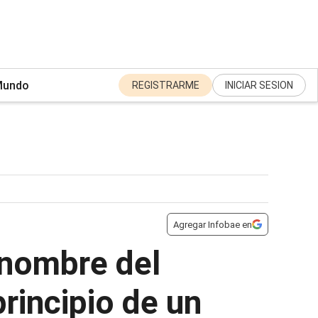
undo
REGISTRARME
INICIAR SESION
Agregar Infobae en
 nombre del
principio de un