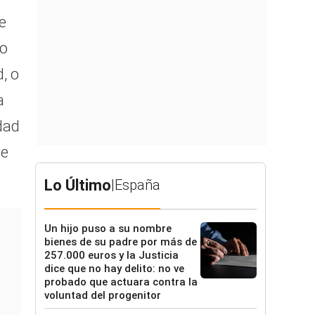
e
mo
, o
a
dad
de
Lo Último
|
España
Un hijo puso a su nombre
bienes de su padre por más de
257.000 euros y la Justicia
dice que no hay delito: no ve
probado que actuara contra la
voluntad del progenitor