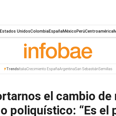
Estados Unidos
Colombia
España
México
Perú
Centroamérica
M
Italia
Crecimiento España
Argentina
San Sebastián
Semillas
Trends
rtarnos el cambio de
 poliquístico: “Es el 