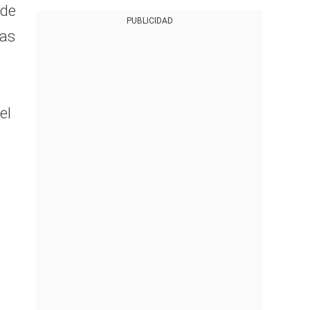
 de
PUBLICIDAD
nas
el