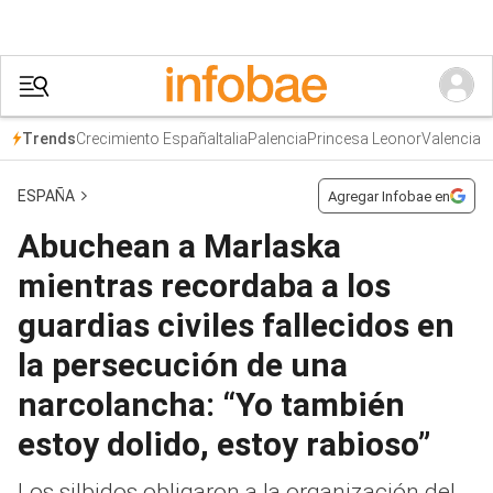
Crecimiento España
Italia
Palencia
Princesa Leonor
Valencia
Trends
ESPAÑA
Agregar Infobae en
Abuchean a Marlaska
mientras recordaba a los
guardias civiles fallecidos en
la persecución de una
narcolancha: “Yo también
estoy dolido, estoy rabioso”
Los silbidos obligaron a la organización del