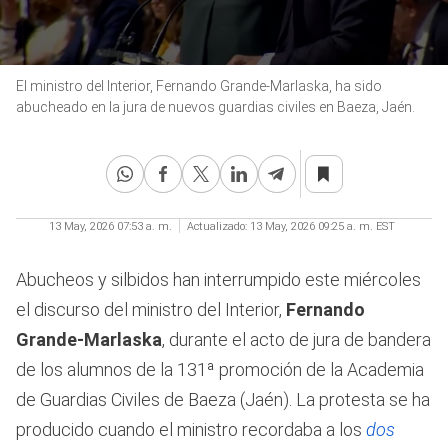
0
El ministro del Interior, Fernando Grande-Marlaska, ha sido
seconds
of
abucheado en la jura de nuevos guardias civiles en Baeza, Jaén.
24
seconds
13 May, 2026 07:53 a. m.
Actualizado:
13 May, 2026 09:25 a. m. EST
Abucheos y silbidos han interrumpido este miércoles
el discurso del ministro del Interior,
Fernando
Grande-Marlaska
, durante el acto de jura de bandera
de los alumnos de la 131ª promoción de la Academia
de Guardias Civiles de Baeza (Jaén). La protesta se ha
producido cuando el ministro recordaba a los
dos