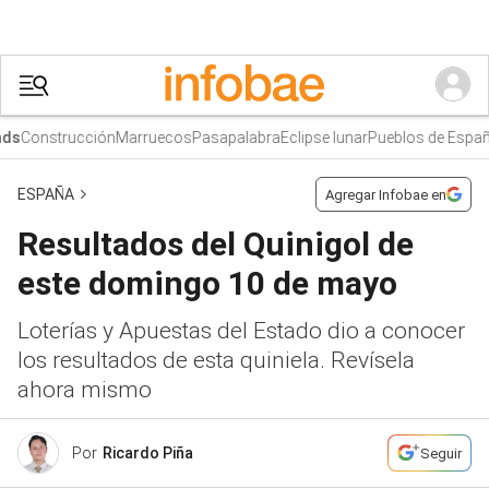
Construcción
Marruecos
Pasapalabra
Eclipse lunar
Pueblos de España
s
ESPAÑA
Agregar Infobae en
Resultados del Quinigol de
este domingo 10 de mayo
Loterías y Apuestas del Estado dio a conocer
los resultados de esta quiniela. Revísela
ahora mismo
Por
Ricardo Piña
Seguir