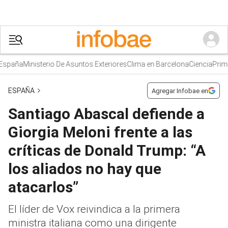
paña
Ministerio De Asuntos Exteriores
Clima en Barcelona
Ciencia
Primiti
ESPAÑA
Agregar Infobae en
Santiago Abascal defiende a
Giorgia Meloni frente a las
críticas de Donald Trump: “A
los aliados no hay que
atacarlos”
El líder de Vox reivindica a la primera
ministra italiana como una dirigente