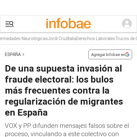
medades Neurológicas
Jordi Cruz
Italia
Derechos Laborales
Trucos de Co
ESPAÑA
Agregar Infobae en
De una supuesta invasión al
fraude electoral: los bulos
más frecuentes contra la
regularización de migrantes
en España
VOX y PP difunden mensajes falsos sobre el
proceso, vinculando a este colectivo con