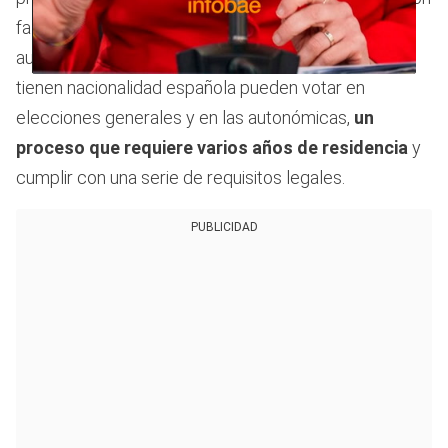
falsa, pues este proceso no concede
automáticamente el derecho a voto. Solo quienes
0
tienen nacionalidad española pueden votar en
seconds
of
elecciones generales y en las autonómicas,
un
1
minute,
proceso que requiere varios años de residencia
y
29
cumplir con una serie de requisitos legales.
seconds
PUBLICIDAD