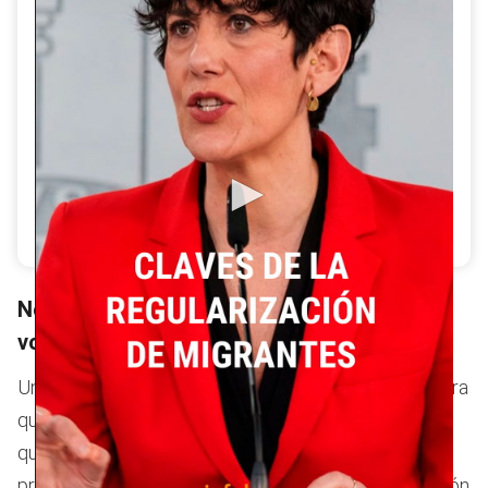
El Gobierno de España ha aprobado un proceso de
regularización extraordinaria que beneficiará a medio
millón de migrantes. En este vídeo te explicamos
todos los detalles: quiénes pueden solicitarla, los
requisitos de residencia y penales, y los plazos para
presentar la solicitud.
No concede automáticamente el derecho a
voto
Una de las desinformaciones más extendidas asegura
que el Ejecutivo ha impulsado la regularización para
que las personas migrantes puedan votar en las
próximas elecciones, pero se trata de una información