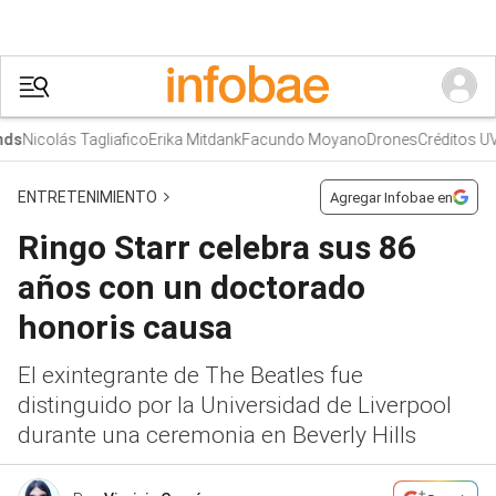
Nicolás Tagliafico
Erika Mitdank
Facundo Moyano
Drones
Créditos UVA
s
ENTRETENIMIENTO
Agregar Infobae en
Ringo Starr celebra sus 86
años con un doctorado
honoris causa
El exintegrante de The Beatles fue
distinguido por la Universidad de Liverpool
durante una ceremonia en Beverly Hills