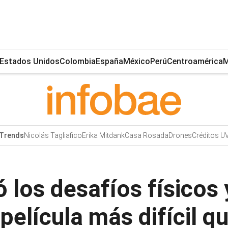
Estados Unidos
Colombia
España
México
Perú
Centroamérica
M
Nicolás Tagliafico
Erika Mitdank
Casa Rosada
Drones
Créditos U
Trends
 los desafíos físicos
 película más difícil q