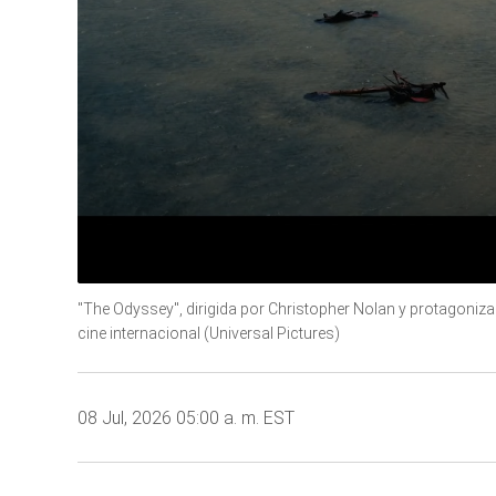
0
seconds
"The Odyssey", dirigida por Christopher Nolan y protagoniz
of
cine internacional (Universal Pictures)
2
minutes,
25
seconds
Volume
90%
08 Jul, 2026 05:00 a. m. EST