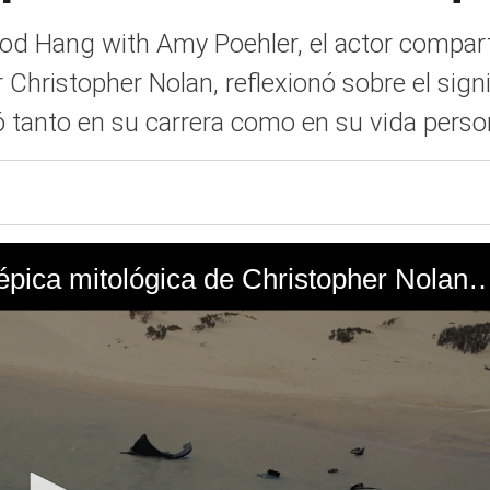
ood Hang with Amy Poehler, el actor compart
 Christopher Nolan, reflexionó sobre el sign
ó tanto en su carrera como en su vida perso
Tráiler oficial de La Odisea: La épica mitológica de Christopher N