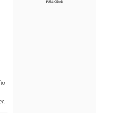
PUBLICIDAD
fío
er
.