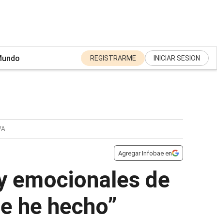
undo
REGISTRARME
INICIAR SESION
VA
Agregar Infobae en
 y emocionales de
ue he hecho”