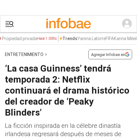
ropiedad privada
Yanina Latorre
FIFA
Karina Milei
Irá
Trends
Hace 1:00hs
ENTRETENIMIENTO
Agregar Infobae en
‘La casa Guinness’ tendrá
temporada 2: Netflix
continuará el drama histórico
del creador de ‘Peaky
Blinders’
La ficción inspirada en la célebre dinastía
irlandesa regresará después de meses de