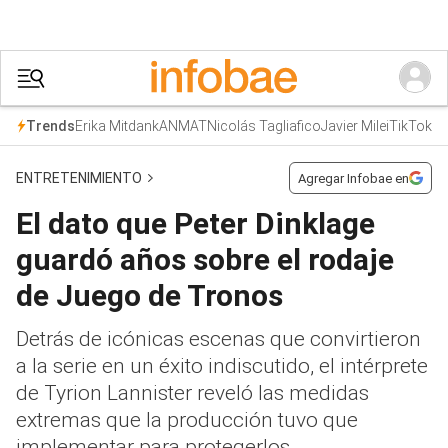
Erika Mitdank
ANMAT
Nicolás Tagliafico
Javier Milei
TikTok
Trends
ENTRETENIMIENTO
Agregar Infobae en
El dato que Peter Dinklage
guardó años sobre el rodaje
de Juego de Tronos
Detrás de icónicas escenas que convirtieron
a la serie en un éxito indiscutido, el intérprete
de Tyrion Lannister reveló las medidas
extremas que la producción tuvo que
implementar para protegerlos