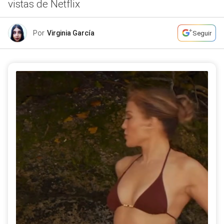
vistas de Netflix
Por
Virginia García
Seguir
El largometraje combina romance y ambiente
corporativo en una historia protagonizada por Jennifer
Lopez y Brett Goldstein. (Instagram)